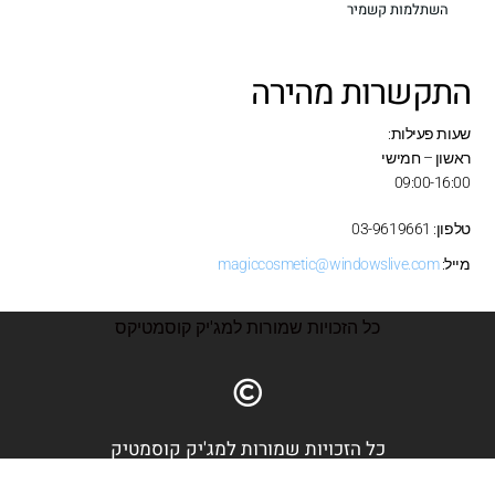
השתלמות קשמיר
תקשרות מהירה
ת פעילות:
ון – חמישי
09:00-16
 03-9619661
ל:
magiccosmetic@windowslive.com
כל הזכויות שמורות למג'יק קוסמטיקס
כל הזכויות שמורות למג'יק קוסמטיק